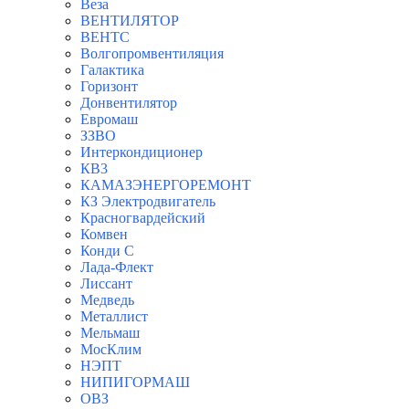
Веза
ВЕНТИЛЯТОР
ВЕНТС
Волгопромвентиляция
Галактика
Горизонт
Донвентилятор
Евромаш
ЗЗВО
Интеркондиционер
КВ3
КАМАЗЭНЕРГОРЕМОНТ
КЗ Электродвигатель
Красногвардейский
Комвен
Конди С
Лада-Флект
Лиссант
Медведь
Металлист
Мельмаш
МосКлим
НЭПТ
НИПИГОРМАШ
ОВЗ