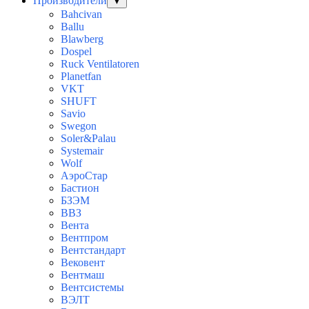
Производители
▼
Bahcivan
Ballu
Blawberg
Dospel
Ruck Ventilatoren
Planetfan
VKT
SHUFT
Savio
Swegon
Soler&Palau
Systemair
Wolf
АэроСтар
Бастион
БЗЭМ
ВВЗ
Вента
Вентпром
Вентстандарт
Вековент
Вентмаш
Вентсистемы
ВЭЛТ