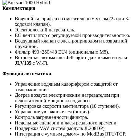
Комплектация
Водяной калорифер со смесительным узлом (2- или 3-
ходовой клапан).
Электрический нагреватель.
EC-вентилятор с регулируемой производительностью.
Воздушный клапан с электроприводом и возвратной
пружиной.
Фильтр 490×250×48 EU4 (опционально M5).
Встроенная автоматика
JetLogic
с датчиками и пульт
JLV135
с Wi-Fi.
Функции автоматики
Управление водяным калорифером с защитой от
замораживания.
Догрев воздуха электрическим нагревателем при
недостаточной мощности водяного.
Регулировка скорости вентилятора (10 ступеней).
Управление увлажнителем (опция).
Контроль загрязнённости фильтра.
Недельные сценарии и часы реального времени.
Поддержка VAV-систем (модуль JL208DP).
Интеграция с «умным домом» по ModBus RTU/TCP.