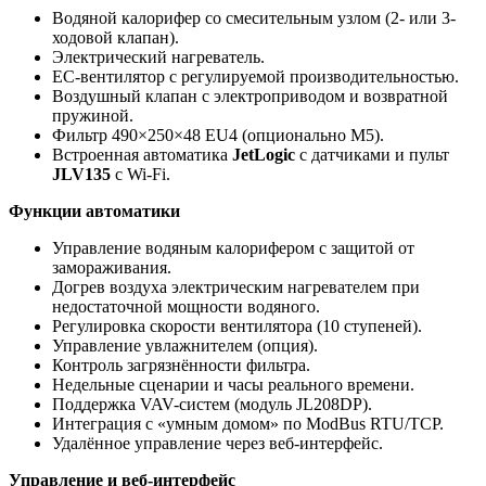
Водяной калорифер со смесительным узлом (2- или 3-
ходовой клапан).
Электрический нагреватель.
EC-вентилятор с регулируемой производительностью.
Воздушный клапан с электроприводом и возвратной
пружиной.
Фильтр 490×250×48 EU4 (опционально M5).
Встроенная автоматика
JetLogic
с датчиками и пульт
JLV135
с Wi-Fi.
Функции автоматики
Управление водяным калорифером с защитой от
замораживания.
Догрев воздуха электрическим нагревателем при
недостаточной мощности водяного.
Регулировка скорости вентилятора (10 ступеней).
Управление увлажнителем (опция).
Контроль загрязнённости фильтра.
Недельные сценарии и часы реального времени.
Поддержка VAV-систем (модуль JL208DP).
Интеграция с «умным домом» по ModBus RTU/TCP.
Удалённое управление через веб-интерфейс.
Управление и веб-интерфейс