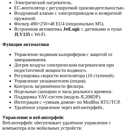
Электрический нагреватель.
EC-вентилятор с регулируемой производительностью.
Воздушный клапан с электроприводом и возвратной
пружиной.
Фильтр 490×250×48 EU4 (опционально M5).
Встроенная автоматика
JetLogic
с датчиками и пульт
JLV135
с Wi-Fi.
Функции автоматики
Управление водяным калорифером с защитой от
замораживания.
Догрев воздуха электрическим нагревателем при
недостаточной мощности водяного.
Регулировка скорости вентилятора (10 ступеней).
Управление увлажнителем (опция).
Контроль загрязнённости фильтра.
Недельные сценарии и часы реального времени.
Поддержка VAV-систем (модуль JL208DP).
Интеграция с «умным домом» по ModBus RTU/TCP.
Удалённое управление через веб-интерфейс.
Управление и веб-интерфейс
Веб-интерфейс обеспечивает удалённое управление с
компьютера или мобильных устройств: