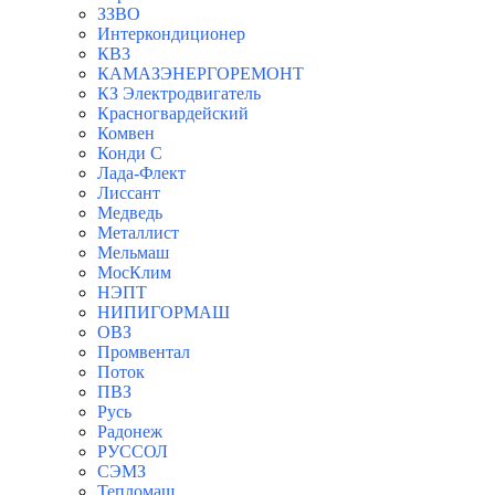
ЗЗВО
Интеркондиционер
КВ3
КАМАЗЭНЕРГОРЕМОНТ
КЗ Электродвигатель
Красногвардейский
Комвен
Конди С
Лада-Флект
Лиссант
Медведь
Металлист
Мельмаш
МосКлим
НЭПТ
НИПИГОРМАШ
ОВЗ
Промвентал
Поток
ПВЗ
Русь
Радонеж
РУССОЛ
СЭМЗ
Тепломаш