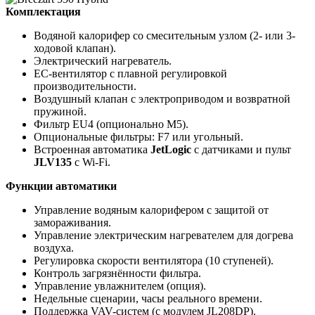
Комплектация
Водяной калорифер со смесительным узлом (2- или 3-
ходовой клапан).
Электрический нагреватель.
EC-вентилятор с плавной регулировкой
производительности.
Воздушный клапан с электроприводом и возвратной
пружиной.
Фильтр EU4 (опционально M5).
Опциональные фильтры: F7 или угольный.
Встроенная автоматика
JetLogic
с датчиками и пульт
JLV135
с Wi-Fi.
Функции автоматики
Управление водяным калорифером с защитой от
замораживания.
Управление электрическим нагревателем для догрева
воздуха.
Регулировка скорости вентилятора (10 ступеней).
Контроль загрязнённости фильтра.
Управление увлажнителем (опция).
Недельные сценарии, часы реального времени.
Поддержка VAV-систем (с модулем JL208DP).