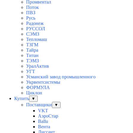
Промвентал
Поток
ПВЗ
Русь
Радонеж
РУССОЛ
СЭМЗ
Тепломаш
ТЗГМ
Тайра
Титан
ТЭМЗ
УралАктив
УГТ
Усманский завод промышленного
Укрвентсистемы
ФОРМУЛА
Циклон
Купить
▼
Поставщики
▼
VKT
АэроСтар
Ballu
Вента
Лиссант