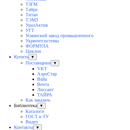
ТЗГМ
Тайра
Титан
ТЭМЗ
УралАктив
УГТ
Усманский завод промышленного
Укрвентсистемы
ФОРМУЛА
Циклон
Купить
▼
Поставщики
▼
VKT
АэроСтар
Ballu
Вента
Лиссант
ТАЙРА
Как заказать
Библиотека
▼
Каталоги
ГОСТ и ТУ
Видео
Контакты
▼