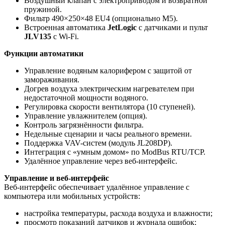
Воздушный клапан с электроприводом и возвратной
пружиной.
Фильтр 490×250×48 EU4 (опционально M5).
Встроенная автоматика
JetLogic
с датчиками и пульт
JLV135
с Wi-Fi.
Функции автоматики
Управление водяным калорифером с защитой от
замораживания.
Догрев воздуха электрическим нагревателем при
недостаточной мощности водяного.
Регулировка скорости вентилятора (10 ступеней).
Управление увлажнителем (опция).
Контроль загрязнённости фильтра.
Недельные сценарии и часы реального времени.
Поддержка VAV-систем (модуль JL208DP).
Интеграция с «умным домом» по ModBus RTU/TCP.
Удалённое управление через веб-интерфейс.
Управление и веб-интерфейс
Веб-интерфейс обеспечивает удалённое управление с
компьютера или мобильных устройств:
настройка температуры, расхода воздуха и влажности;
просмотр показаний датчиков и журнала ошибок;