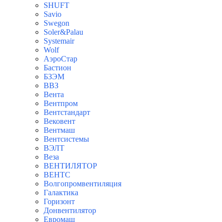
SHUFT
Savio
Swegon
Soler&Palau
Systemair
Wolf
АэроСтар
Бастион
БЗЭМ
ВВЗ
Вента
Вентпром
Вентстандарт
Вековент
Вентмаш
Вентсистемы
ВЭЛТ
Веза
ВЕНТИЛЯТОР
ВЕНТС
Волгопромвентиляция
Галактика
Горизонт
Донвентилятор
Евромаш