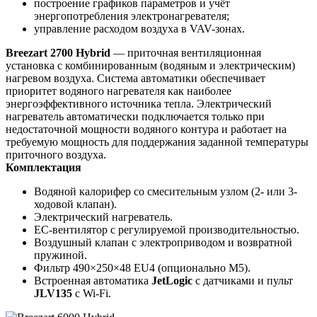
построение графиков параметров и учёт
энергопотребления электронагревателя;
управление расходом воздуха в VAV-зонах.
Breezart 2700 Hybrid
— приточная вентиляционная
установка с комбинированным (водяным и электрическим)
нагревом воздуха. Система автоматики обеспечивает
приоритет водяного нагревателя как наиболее
энергоэффективного источника тепла. Электрический
нагреватель автоматически подключается только при
недостаточной мощности водяного контура и работает на
требуемую мощность для поддержания заданной температуры
приточного воздуха.
Комплектация
Водяной калорифер со смесительным узлом (2- или 3-
ходовой клапан).
Электрический нагреватель.
EC-вентилятор с регулируемой производительностью.
Воздушный клапан с электроприводом и возвратной
пружиной.
Фильтр 490×250×48 EU4 (опционально M5).
Встроенная автоматика
JetLogic
с датчиками и пульт
JLV135
с Wi-Fi.