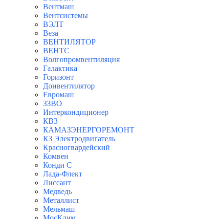
Вентмаш
Вентсистемы
ВЭЛТ
Веза
ВЕНТИЛЯТОР
ВЕНТС
Волгопромвентиляция
Галактика
Горизонт
Донвентилятор
Евромаш
ЗЗВО
Интеркондиционер
КВ3
КАМАЗЭНЕРГОРЕМОНТ
КЗ Электродвигатель
Красногвардейский
Комвен
Конди С
Лада-Флект
Лиссант
Медведь
Металлист
Мельмаш
МосКлим