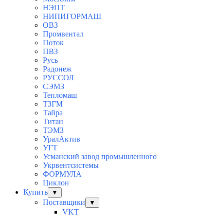
НЭПТ
НИПИГОРМАШ
ОВЗ
Промвентал
Поток
ПВЗ
Русь
Радонеж
РУССОЛ
СЭМЗ
Тепломаш
ТЗГМ
Тайра
Титан
ТЭМЗ
УралАктив
УГТ
Усманский завод промышленного
Укрвентсистемы
ФОРМУЛА
Циклон
Купить
▼
Поставщики
▼
VKT