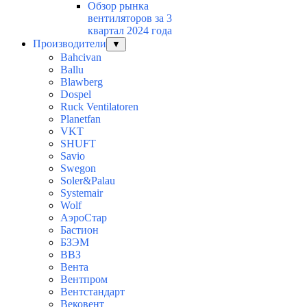
Обзор рынка
вентиляторов за 3
квартал 2024 года
Производители
▼
Bahcivan
Ballu
Blawberg
Dospel
Ruck Ventilatoren
Planetfan
VKT
SHUFT
Savio
Swegon
Soler&Palau
Systemair
Wolf
АэроСтар
Бастион
БЗЭМ
ВВЗ
Вента
Вентпром
Вентстандарт
Вековент